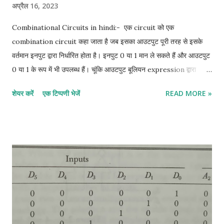
अप्रैल 16, 2023
Combinational Circuits in hindi:- एक circuit को एक
combination circuit कहा जाता है जब इसका आउटपुट पूरी तरह से इसके
वर्तमान इनपुट द्वारा निर्धारित होता है। इनपुट 0 या 1 मान ले सकते हैं और आउटपुट
0 या 1 के रूप में भी उपलब्ध हैं। चूंकि आउटपुट बूलियन expression द्वारा
इनपुट से related है, इसलिए एक truth table हमेशा सभी combination
शेयर करें
एक टिप्पणी भेजें
READ MORE »
circuit से जुड़ी होती है। इसके विपरीत, truth table से एक संयोजन सर्किट के
लिए एक बूलियन expression प्राप्त की जा सकती है। half adder in
hindi:- half adder एक सर्किट है जो दो बाइनरी बिट जोड़ सकता है। इसके
आउटपुट SUM और CARRY हैं। निम्न truth table इनपुट के various
combinations और semi-additive के उनके संबंधित आउटपुट दिखाती है।
X और Y इनपुट को दर्शाते हैं और C और S CARRY और SUM को दर्शाते हैं।
More details click her Full- Adder in hindi:- Full- Adder तीन
बाइनरी बिट्स को जोड़ने के लिए एक लॉजिक सर्किट है। इसके आउटपुट SUM
और CARRY हैं। निम्नलिखित सत्य तालिका में X, Y, Z इनपुट हैं और C और S
CARRY और SUM हैं। More details click her Half-Subtractor