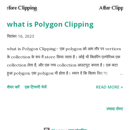
what is Polygon Clipping
सितंबर 16, 2023
what is Polygon Clipping:- एक polygon को आम तौर पर vertices
के collection के रूप में store किया जाता है। कोई भी क्लिपिंग एल्गोरिथ्म एक
collection लेता है, और एक नया collection आउटपुट करता है। एक कटा
हुआ polygon, एक polygon भी होता है। ध्यान दें कि क्लिप किए गए
polygon में अक्सर अनक्लिप्ड की तुलना में अधिक वर्टिकल होते हैं, लेकिन इसकी
शेयर करें
एक टिप्पणी भेजें
READ MORE »
संख्या समान या कम भी हो सकती है। अगर काटा नहीं गया पॉलीगॉन पूरी तरह से
क्लिपिंग बाउंड्री के बाहर है, तो क्लिप किए गए पॉलीगॉन में ज़ीरो वर्टिकल भी होते हैं।
क्लिपिंग विंडो specified करके polygon को भी क्लिप किया जा सकता है। एक
ज़्यादा पोस्ट
एल्गोरिथम जो polygon को क्लिप करता है उसे कई अलग-अलग case से
निपटना चाहिए। यह case विशेष रूप से noteworthy है कि concave
polygons को दो अलग-अलग polygons में काट दिया जाता है। कुल मिलाकर,