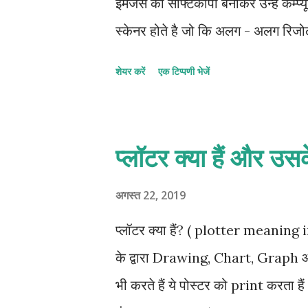
इमेजेस की सॉफ्टकॉपी बनाकर उन्हें कम्प्
स्केनर होते है जो कि अलग - अलग रिजोल
बढ़ता ही जा रहा है । इसके द्वारा स्कैन क
शेयर करें
एक टिप्पणी भेजें
आवश्यक manipulations की जा सकती 
है । ग्राफिक scanner अर्थात् इमेज sc
ही स्कैन करता है । यह कागज , दस्तावेज 
प्लॉटर क्या हैं और उस
कर देता है जो कि कम्प्यूटर में स्टोर कि
है , जिसमें आवश्यकता के अनुसार edit
अगस्त 22, 2019
कार्य इमेज प्रोसेसिंग Software के माध्
प्लॉटर क्या हैं? ( plotter meanin
के द्वारा Drawing, Chart, Graph आद
भी करते हैं ये पोस्टर को print करता है