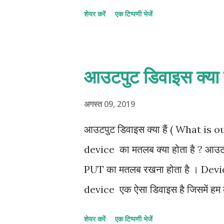
होगी , Printer उतना ही अच्छा माना जा
शेयर करें
एक टिप्पणी भेजें
Character per secound - CPS ) मे
में और मेजेज प्रति मिनट (Pages per 
मुख्यत: दो भागों में बांट सकते हैं
आउटपुट डिवाइस क्या 
प्रोग्रामिंग भाषा कंप्यूटर क्या ह
system (MIS ) Relational da
अगस्त 09, 2019
Impact Printers :- Impact Printer 
आउटपुट डिवाइस क्या हैं ( What is 
सकता है । इस प्रकार के printer ज्यादा 
device का मतलब क्या होता है ? आउट
PUT का मतलब रखना होता है । Device 
device एक ऐसा डिवाइस है जिसमें हम कंप्
कहा जाए तो आउटपुट डिवाइस को हम विद्
शेयर करें
एक टिप्पणी भेजें