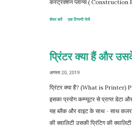
कंस्ट्रक्शन प्लान्स ( Construction 
, CAD / CAM आदि के लिए करते हैं । इसम
शेयर करें
एक टिप्पणी भेजें
राइटिंग टूल का प्रयोग होता है । यह 
पर कागज लगाया जाता है । इस सतह से क
दूसरे सिरे तक चल सकती है । इस छड़ पर 
प्रिंटर क्या हैं और उस
पर आगे - पिछे सरक सकते हैं । इस प्
किसी भी भाग में कागज पर चिह्न या चित्र
अगस्त 20, 2019
परन्तु ये बहुत धीमे होते हैं तथा मूल्य भी 
प्रिंटर क्या हैं? (What is Printer
के लिए सामान...
इसका प्रयोग कम्प्यूटर से प्राप्त डेटा 
यह ब्लैक और वाइट के साथ - साथ कलर ड
की क्वालिटी उसकी प्रिंटिग की क्वालिटी प