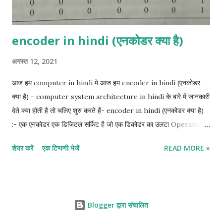
encoder in hindi (एनकोडर क्या है)
अगस्त 12, 2021
आज हम computer in hindi मे आज हम encoder in hindi (एनकोडर
क्या है) - computer system architecture in hindi के बारे में जानकारी
देते क्या होती है तो चलिए शुरु करते हैं- encoder in hindi (एनकोडर क्या है)
:- एक एनकोडर एक डिजिटल सर्किट है जो एक डिकोडर का उलटा Operation
करता है। एक एनकोडर में 2" (या उससे कम) इनपुट लाइनें और n आउटपुट लाइनें
शेयर करें
एक टिप्पणी भेजें
READ MORE »
होती हैं। आउटपुट लाइनें इनपुट मान के अनुरूप बाइनरी कोड उत्पन्न करती हैं।
एनकोडर का एक उदाहरण octal-to-binary encoder है, इसमें आठ इनपुट
हैं, प्रत्येक octal अंकों के लिए एक, और तीन आउटपुट जो Connected बाइनरी
नंबर उत्पन्न करते हैं। यह माना जाता है कि किसी भी समय केवल एक इनपुट का मान
Blogger द्वारा संचालित
1 है; अन्यथा, सर्किट कोई मतलब नहीं है। एनकोडर को या गेट्स के साथ
Executed किया जा सकता है जिनके इनपुट सीधे truth table से निर्धारित होते