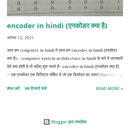
encoder in hindi (एनकोडर क्या है)
अगस्त 12, 2021
आज हम computer in hindi मे आज हम encoder in hindi (एनकोडर
क्या है) - computer system architecture in hindi के बारे में जानकारी
देते क्या होती है तो चलिए शुरु करते हैं- encoder in hindi (एनकोडर क्या है)
:- एक एनकोडर एक डिजिटल सर्किट है जो एक डिकोडर का उलटा Operation
करता है। एक एनकोडर में 2" (या उससे कम) इनपुट लाइनें और n आउटपुट लाइनें
शेयर करें
एक टिप्पणी भेजें
READ MORE »
होती हैं। आउटपुट लाइनें इनपुट मान के अनुरूप बाइनरी कोड उत्पन्न करती हैं।
एनकोडर का एक उदाहरण octal-to-binary encoder है, इसमें आठ इनपुट
हैं, प्रत्येक octal अंकों के लिए एक, और तीन आउटपुट जो Connected बाइनरी
नंबर उत्पन्न करते हैं। यह माना जाता है कि किसी भी समय केवल एक इनपुट का मान
Blogger द्वारा संचालित
1 है; अन्यथा, सर्किट कोई मतलब नहीं है। एनकोडर को या गेट्स के साथ