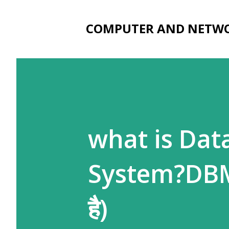
COMPUTER AND NETW
what is Da
System?DBMS (
है)