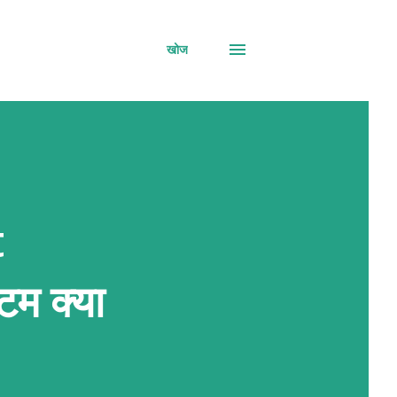
खोज
t
म क्या