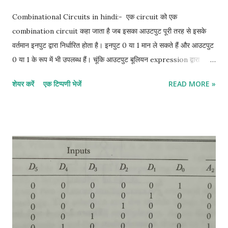
Combinational Circuits in hindi:- एक circuit को एक
combination circuit कहा जाता है जब इसका आउटपुट पूरी तरह से इसके
वर्तमान इनपुट द्वारा निर्धारित होता है। इनपुट 0 या 1 मान ले सकते हैं और आउटपुट
0 या 1 के रूप में भी उपलब्ध हैं। चूंकि आउटपुट बूलियन expression द्वारा
इनपुट से related है, इसलिए एक truth table हमेशा सभी combination
शेयर करें
एक टिप्पणी भेजें
READ MORE »
circuit से जुड़ी होती है। इसके विपरीत, truth table से एक संयोजन सर्किट के
लिए एक बूलियन expression प्राप्त की जा सकती है। half adder in
hindi:- half adder एक सर्किट है जो दो बाइनरी बिट जोड़ सकता है। इसके
आउटपुट SUM और CARRY हैं। निम्न truth table इनपुट के various
combinations और semi-additive के उनके संबंधित आउटपुट दिखाती है।
X और Y इनपुट को दर्शाते हैं और C और S CARRY और SUM को दर्शाते हैं।
More details click her Full- Adder in hindi:- Full- Adder तीन
बाइनरी बिट्स को जोड़ने के लिए एक लॉजिक सर्किट है। इसके आउटपुट SUM
और CARRY हैं। निम्नलिखित सत्य तालिका में X, Y, Z इनपुट हैं और C और S
CARRY और SUM हैं। More details click her Half-Subtractor