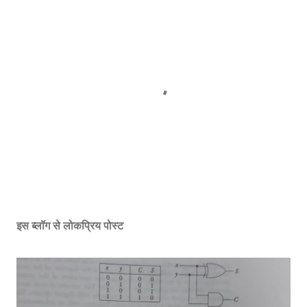
ए
क
टि
इस ब्लॉग से लोकप्रिय पोस्ट
प्प
णी
भे
जें