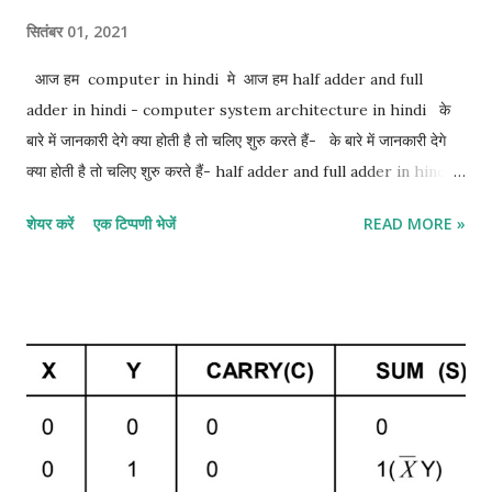
सितंबर 01, 2021
आज हम computer in hindi मे आज हम half adder and full
adder in hindi - computer system architecture in hindi के
बारे में जानकारी देगे क्या होती है तो चलिए शुरु करते हैं- के बारे में जानकारी देगे
क्या होती है तो चलिए शुरु करते हैं- half adder and full adder in hindi:-
1. half adder in hindi 2. full adder in hindi 1. Half adder in
शेयर करें
एक टिप्पणी भेजें
READ MORE »
hindi:- half adder सबसे basic digital arithmetic circuit 2
binary digits का जोड़ है। एक combination circuit जो दो bits के
arithmetic जोड़ को display करता है उसे half adder कहा जाता है।
half adder के इनपुट variable को Augend और addend bits कहा जाता
है। आउटपुट योग और Carrie को बदलता है। दो आउटपुट variable
Specified करना आवश्यक है क्योंकि 1 + 1 का योग बाइनरी 10 है, जिसमें दो अंक
हैं। हम दो इनपुट वेरिएबल्स के लिए x और y और दो आउटपुट वेरिएबल के लिए S
(योग के लिए) और C (कैरी के लिए) असाइन करते हैं। C output 0 है जब तक
कि दोनों इनपुट 1 न हों। S आउटपुट योग के कम से कम महत्वपूर्ण बिट ...