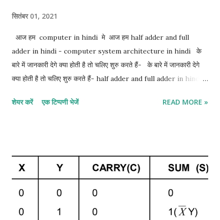
सितंबर 01, 2021
आज हम computer in hindi मे आज हम half adder and full
adder in hindi - computer system architecture in hindi के
बारे में जानकारी देगे क्या होती है तो चलिए शुरु करते हैं- के बारे में जानकारी देगे
क्या होती है तो चलिए शुरु करते हैं- half adder and full adder in hindi:-
1. half adder in hindi 2. full adder in hindi 1. Half adder in
शेयर करें
एक टिप्पणी भेजें
READ MORE »
hindi:- half adder सबसे basic digital arithmetic circuit 2
binary digits का जोड़ है। एक combination circuit जो दो bits के
arithmetic जोड़ को display करता है उसे half adder कहा जाता है।
half adder के इनपुट variable को Augend और addend bits कहा जाता
है। आउटपुट योग और Carrie को बदलता है। दो आउटपुट variable
Specified करना आवश्यक है क्योंकि 1 + 1 का योग बाइनरी 10 है, जिसमें दो अंक
हैं। हम दो इनपुट वेरिएबल्स के लिए x और y और दो आउटपुट वेरिएबल के लिए S
(योग के लिए) और C (कैरी के लिए) असाइन करते हैं। C output 0 है जब तक
कि दोनों इनपुट 1 न हों। S आउटपुट योग के कम से कम महत्वपूर्ण बिट ...