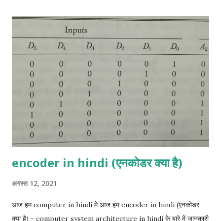
आउटपुट SUM और CARRY हैं। निम्न truth table इनपुट के various
combinations और semi-additive के उनके संबंधित आउटपुट दिखाती है।
X और Y इनपुट को दर्शाते हैं और C और S CARRY और SUM को दर्शाते हैं।
More details click her Full- Adder in hindi:- Full- Adder तीन
बाइनरी बिट्स को जोड़ने के लिए एक लॉजिक सर्किट है। इसके आउटपुट SUM
और CARRY हैं। निम्नलिखित सत्य तालिका में X, Y, Z इनपुट हैं और C और S
CARRY और SUM हैं। More details click her Half-Subtractor
in hi...
encoder in hindi (एनकोडर क्या है)
अगस्त 12, 2021
आज हम computer in hindi मे आज हम encoder in hindi (एनकोडर
क्या है) - computer system architecture in hindi के बारे में जानकारी