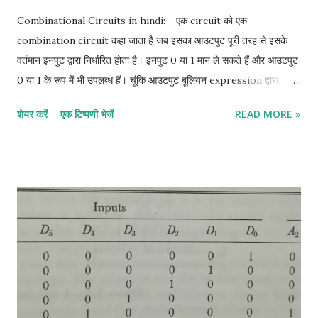
Combinational Circuits in hindi:- एक circuit को एक
combination circuit कहा जाता है जब इसका आउटपुट पूरी तरह से इसके
वर्तमान इनपुट द्वारा निर्धारित होता है। इनपुट 0 या 1 मान ले सकते हैं और आउटपुट
0 या 1 के रूप में भी उपलब्ध हैं। चूंकि आउटपुट बूलियन expression द्वारा
इनपुट से related है, इसलिए एक truth table हमेशा सभी combination
शेयर करें
एक टिप्पणी भेजें
READ MORE »
circuit से जुड़ी होती है। इसके विपरीत, truth table से एक संयोजन सर्किट के
लिए एक बूलियन expression प्राप्त की जा सकती है। half adder in
hindi:- half adder एक सर्किट है जो दो बाइनरी बिट जोड़ सकता है। इसके
आउटपुट SUM और CARRY हैं। निम्न truth table इनपुट के various
combinations और semi-additive के उनके संबंधित आउटपुट दिखाती है।
X और Y इनपुट को दर्शाते हैं और C और S CARRY और SUM को दर्शाते हैं।
More details click her Full- Adder in hindi:- Full- Adder तीन
बाइनरी बिट्स को जोड़ने के लिए एक लॉजिक सर्किट है। इसके आउटपुट SUM
और CARRY हैं। निम्नलिखित सत्य तालिका में X, Y, Z इनपुट हैं और C और S
CARRY और SUM हैं। More details click her Half-Subtractor