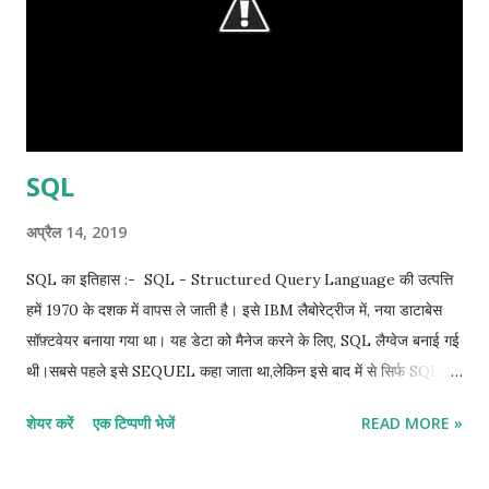
SQL
अप्रैल 14, 2019
SQL का इतिहास :- SQL - Structured Query Language की उत्पत्ति
हमें 1970 के दशक में वापस ले जाती है। इसे IBM लैबोरेट्रीज में, नया डाटाबेस
सॉफ़्टवेयर बनाया गया था। यह डेटा को मैनेज करने के लिए, SQL लैग्‍वेज बनाई गई
थी।सबसे पहले इसे SEQUEL कहा जाता था,लेकिन इसे बाद में से सिर्फ SQL में
बदल दिया गया था। SQL का परिचय:- इसे SQL या सीक्वल के नाम से भी जाना
शेयर करें
एक टिप्पणी भेजें
READ MORE »
जाता है। परंतु एसक्यूएल का पूरा नाम स्ट्रक्चर स्ट्रक्चर्ड क्वेरी लैंग्वेज
(Structured Query Language) है। यह एक डेटाबेस सॉफ्टवेयर है जो की